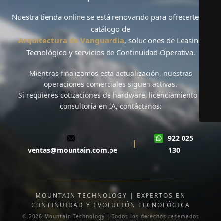
Nuestra tienda online se está renovando para ofrecerte un
catálogo de
Arquitectura de Vanguardia
, soluciones de
Leasing
Tecnológico
y servicios de
Continuidad Operativa
.
Mientras finalizamos esta actualización,
nuestras
operaciones comerciales siguen activas
.
Si requieres cotizaciones de hardware, licenciamiento o
consultoría en IA, contáctanos:
922 025
|
ventas@mountain.com.pe
130
MOUNTAIN TECHNOLOGY | EXPERTOS EN
CONTINUIDAD Y EVOLUCIÓN TECNOLÓGICA
© 2026 Mountain Technology | Todos los derechos reservados