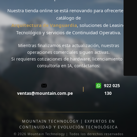
Nuestra tienda online se está renovando para ofrecerte un
catálogo de
Arquitectura de Vanguardia
, soluciones de
Leasing
Tecnológico
y servicios de
Continuidad Operativa
.
Mientras finalizamos esta actualización,
nuestras
operaciones comerciales siguen activas
.
Si requieres cotizaciones de hardware, licenciamiento o
consultoría en IA, contáctanos:
922 025
|
ventas@mountain.com.pe
130
MOUNTAIN TECHNOLOGY | EXPERTOS EN
CONTINUIDAD Y EVOLUCIÓN TECNOLÓGICA
© 2026 Mountain Technology | Todos los derechos reservados