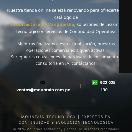
Nuestra tienda online se está renovando para ofrecerte un
catálogo de
Arquitectura de Vanguardia
, soluciones de
Leasing
Tecnológico
y servicios de
Continuidad Operativa
.
Mientras finalizamos esta actualización,
nuestras
operaciones comerciales siguen activas
.
Si requieres cotizaciones de hardware, licenciamiento o
consultoría en IA, contáctanos:
922 025
|
ventas@mountain.com.pe
130
MOUNTAIN TECHNOLOGY | EXPERTOS EN
CONTINUIDAD Y EVOLUCIÓN TECNOLÓGICA
© 2026 Mountain Technology | Todos los derechos reservados