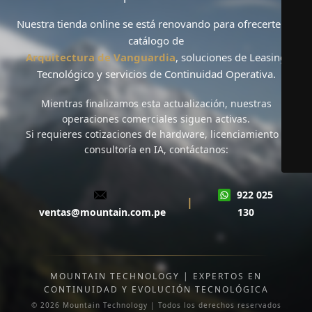
Nuestra tienda online se está renovando para ofrecerte un
catálogo de
Arquitectura de Vanguardia
, soluciones de
Leasing
Tecnológico
y servicios de
Continuidad Operativa
.
Mientras finalizamos esta actualización,
nuestras
operaciones comerciales siguen activas
.
Si requieres cotizaciones de hardware, licenciamiento o
consultoría en IA, contáctanos:
922 025
|
ventas@mountain.com.pe
130
MOUNTAIN TECHNOLOGY | EXPERTOS EN
CONTINUIDAD Y EVOLUCIÓN TECNOLÓGICA
© 2026 Mountain Technology | Todos los derechos reservados