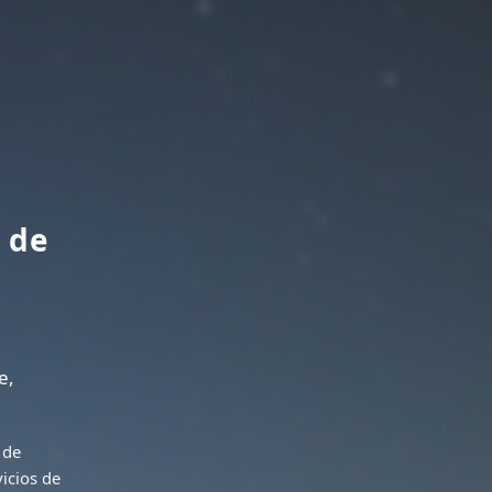
 de
e,
 de
icios de