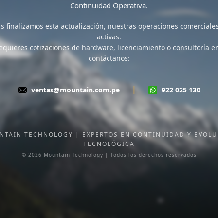
Continuidad Operativa
.
s finalizamos esta actualización,
nuestras operaciones comerciale
activas
.
requieres cotizaciones de hardware, licenciamiento o consultoría en
contáctanos:
|
ventas@mountain.com.pe
922 025 130
NTAIN TECHNOLOGY | EXPERTOS EN CONTINUIDAD Y EVOLU
TECNOLÓGICA
© 2026 Mountain Technology | Todos los derechos reservados