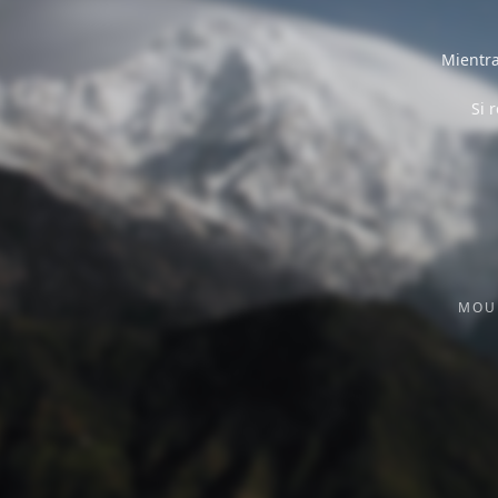
Mientra
Si 
MOU