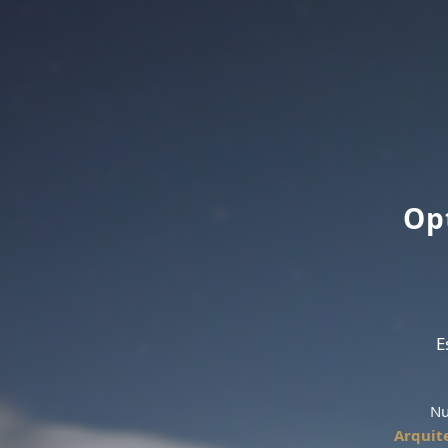
Op
E
Nu
Arquit