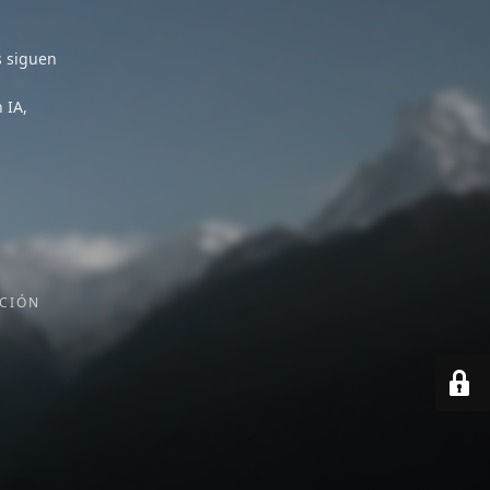
s siguen
 IA,
CIÓN