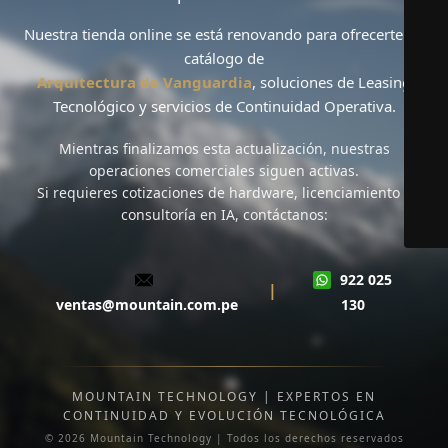
Nuestra tienda online se está renovando para ofrecerte un
catálogo de
Arquitectura de Vanguardia
, soluciones de
Leasing
Tecnológico
y servicios de
Continuidad Operativa
.
Mientras finalizamos esta actualización,
nuestras
operaciones comerciales siguen activas
.
Si requieres cotizaciones de hardware, licenciamiento o
consultoría en IA, contáctanos:
922 025
|
ventas@mountain.com.pe
130
MOUNTAIN TECHNOLOGY | EXPERTOS EN
CONTINUIDAD Y EVOLUCIÓN TECNOLÓGICA
© 2026 Mountain Technology | Todos los derechos reservados